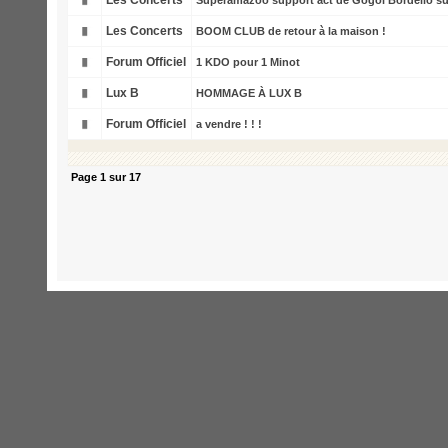
Les Concerts
Superamazoo support act de Gogol Bordello sur
Les Concerts
BOOM CLUB de retour à la maison !
Forum Officiel
1 KDO pour 1 Minot
Lux B
HOMMAGE À LUX B
Forum Officiel
a vendre ! ! !
Page
1
sur
17