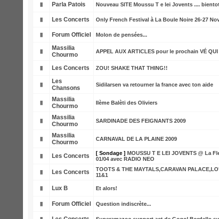
Parla Patois
Nouveau SITE Moussu T e lei Jovents .... biento
Les Concerts
Only French Festival à La Boule Noire 26-27 N
Forum Officiel
Molon de pensées...
Massilia
APPEL AUX ARTICLES pour le prochain VÉ QUI
Chourmo
Les Concerts
ZOU! SHAKE THAT THING!!
Les
Sidilarsen va retourner la france avec ton aide
Chansons
Massilia
IIème Balèti des Oliviers
Chourmo
Massilia
SARDINADE DES FEIGNANTS 2009
Chourmo
Massilia
CARNAVAL DE LA PLAINE 2009
Chourmo
[ Sondage ]
MOUSSU T E LEI JOVENTS @ La Fle
Les Concerts
01/04 avec RADIO NEO
TOOTS & THE MAYTALS,CARAVAN PALACE,LO'JO
Les Concerts
11&1
Lux B
Et alors!
Forum Officiel
Question indiscrète...