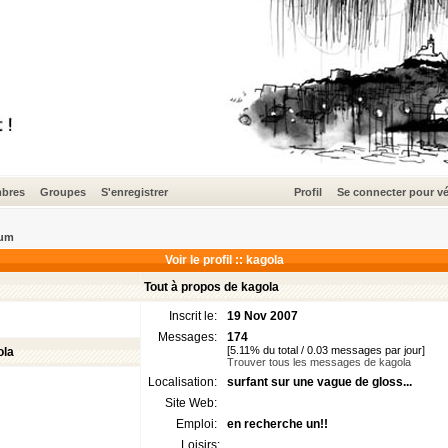
bres
Groupes
S'enregistrer
Profil
Se connecter pour vé
rum
Voir le profil :: kagola
Tout à propos de kagola
Inscrit le:
19 Nov 2007
Messages:
174
[5.11% du total / 0.03 messages par jour]
ola
Trouver tous les messages de kagola
Localisation:
surfant sur une vague de gloss...
Site Web:
Emploi:
en recherche un!!
Loisirs: