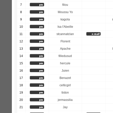
7
filou
8
Moussu Yo
9
kagola
10
Isa l'Abeille
11
stcannatclan
12
Florent
13
Apache
14
filledusud
15
hercule
16
Juien
17
Benazet
18
celticgirl
19
tiston
20
jermassilia
21
Jay