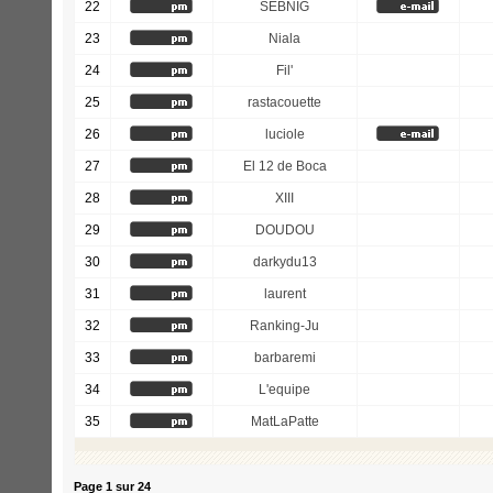
22
SEBNIG
23
Niala
24
Fil'
25
rastacouette
26
luciole
27
El 12 de Boca
28
XIII
29
DOUDOU
30
darkydu13
31
laurent
32
Ranking-Ju
33
barbaremi
34
L'equipe
35
MatLaPatte
Page
1
sur
24