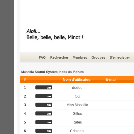
FAQ
Rechercher
Membres
Groupes
S'enregistrer
Massilia Sound System Index du Forum
#
Nom d'utilisateur
E-mail
1
dédou
2
GG
3
Miss Massilia
4
Gillou
5
Rafèu
6
Cristobal