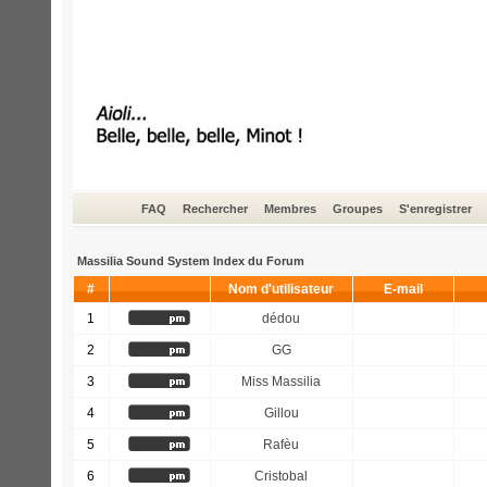
FAQ
Rechercher
Membres
Groupes
S'enregistrer
Massilia Sound System Index du Forum
#
Nom d'utilisateur
E-mail
1
dédou
2
GG
3
Miss Massilia
4
Gillou
5
Rafèu
6
Cristobal