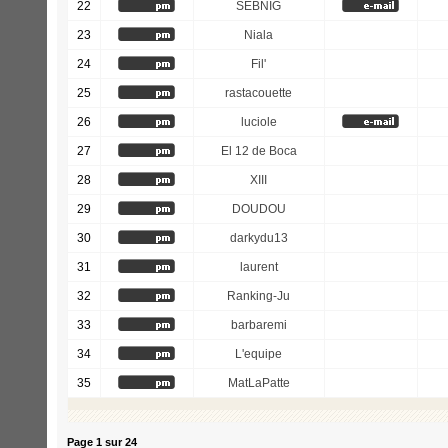
22
SEBNIG
23
Niala
24
Fil'
25
rastacouette
26
luciole
27
El 12 de Boca
28
XIII
29
DOUDOU
30
darkydu13
31
laurent
32
Ranking-Ju
33
barbaremi
34
L'equipe
35
MatLaPatte
Page
1
sur
24