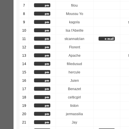
7
filou
8
Moussu Yo
9
kagola
10
Isa l'Abeille
11
stcannatclan
12
Florent
13
Apache
14
filledusud
15
hercule
16
Juien
17
Benazet
18
celticgirl
19
tiston
20
jermassilia
21
Jay