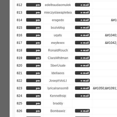
812
edeltraudaomulek
813
mieczyslawapletwa
814
eragedo
&#1
815
bozivbfog
816
uqafu
&#1040;
817
ewytexex
&#1042;
818
RonaldRouch
819
ClaraWhitman
820
SberUsate
821
Idellaexs
822
JosephVoiLt
823
lyricalransom8
&#1050;&#1091;
824
Kennethsip
825
braddy
826
Bombawiz