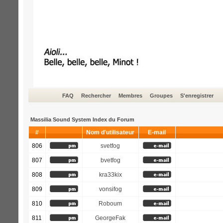
FAQ
Rechercher
Membres
Groupes
S'enregistrer
Massilia Sound System Index du Forum
#
Nom d'utilisateur
E-mail
806
svetfog
807
bvetfog
808
kra33kix
809
vonsifog
810
Roboum
811
GeorgeFak