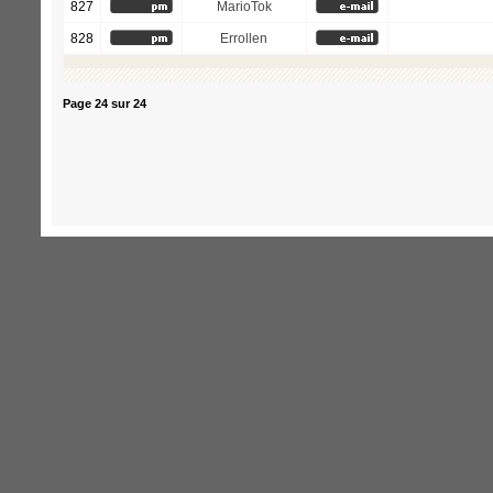
827
MarioTok
828
Errollen
Page
24
sur
24