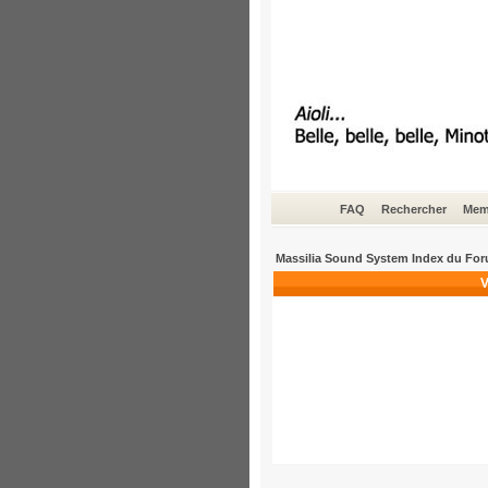
FAQ
Rechercher
Mem
Massilia Sound System Index du Fo
V