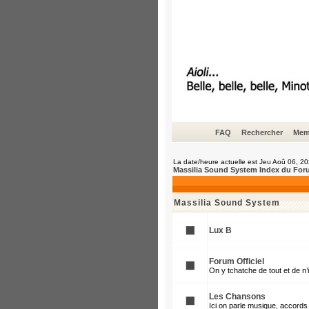
FAQ
Rechercher
Mem
La date/heure actuelle est Jeu Aoû 06, 2
Massilia Sound System Index du For
Massilia Sound System
Lux B
Forum Officiel
On y tchatche de tout et de n
Les Chansons
Ici on parle musique, accords 