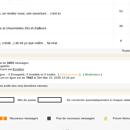
53
, un rendez-vous, une ouverture… c’est ici
38
t chourmettes d’ici et d’ailleurs
8
, créole...) de tot ço que volém… fai virar
Toute
al de
3403
messages
gistrés
 récent est
Errollen
igne :: 0 Enregistré, 0 Invisible et 3 Invités [
Administrateur
] [
Modérateur
]
eurs en ligne est de
7662
le Dim Mar 15, 2026 12:24 pm
rs actifs des cinq dernières minutes
Mot de passe:
Se connecter automatiquement à chaque visit
Nouveaux messages
Pas de nouveaux messages
Forum Verrou