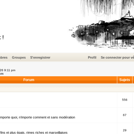
bres
Groupes
S'enregistrer
Profil
Se connecter pour vé
026 9:11 pm
um
Forum
Sujets
556
67
’importe quoi, n’importe comment et sans modération
29
fins et plus épais, rimes riches et marseillaises