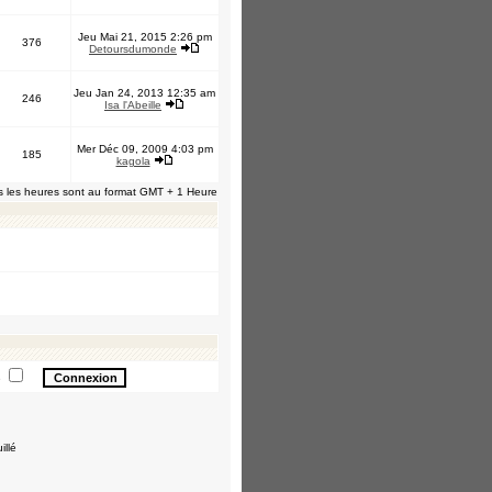
Jeu Mai 21, 2015 2:26 pm
376
Detoursdumonde
Jeu Jan 24, 2013 12:35 am
246
Isa l'Abeille
Mer Déc 09, 2009 4:03 pm
185
kagola
s les heures sont au format GMT + 1 Heure
e
illé