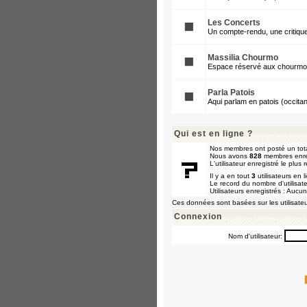
Les Concerts
Un compte-rendu, une critique
Massilia Chourmo
Espace réservé aux chourmos e
Parla Patois
Aqui parlam en patois (occitan
Qui est en ligne ?
Nos membres ont posté un tot
Nous avons
828
membres enre
L'utilisateur enregistré le plus
Il y a en tout
3
utilisateurs en l
Le record du nombre d'utilisat
Utilisateurs enregistrés : Aucun
Ces données sont basées sur les utilisateu
Connexion
Nom d'utilisateur: