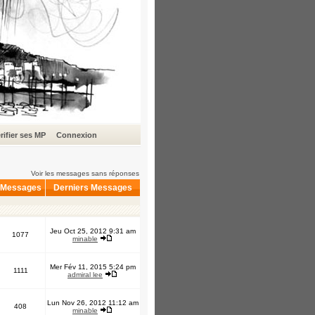
rifier ses MP
Connexion
Voir les messages sans réponses
Messages
Derniers Messages
Jeu Oct 25, 2012 9:31 am
1077
minable
Mer Fév 11, 2015 5:24 pm
1111
admiral lee
Lun Nov 26, 2012 11:12 am
408
minable