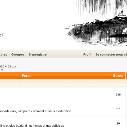
bres
Groupes
S'enregistrer
Profil
Se connecter pour vé
2026 4:58 am
um
Forum
Sujets
556
67
’importe quoi, n’importe comment et sans modération
29
fins et plus épais, rimes riches et marseillaises