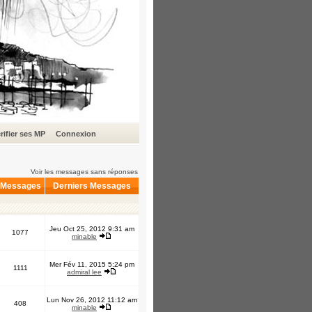
rifier ses MP
Connexion
Voir les messages sans réponses
Messages
Derniers Messages
Jeu Oct 25, 2012 9:31 am
1077
minable
Mer Fév 11, 2015 5:24 pm
1111
admiral lee
Lun Nov 26, 2012 11:12 am
408
minable