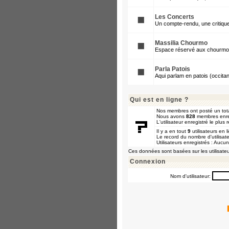
Les Concerts
Un compte-rendu, une critique
Massilia Chourmo
Espace réservé aux chourmos e
Parla Patois
Aqui parlam en patois (occitan
Qui est en ligne ?
Nos membres ont posté un tot
Nous avons
828
membres enre
L'utilisateur enregistré le plus
Il y a en tout
9
utilisateurs en l
Le record du nombre d'utilisat
Utilisateurs enregistrés : Aucun
Ces données sont basées sur les utilisateu
Connexion
Nom d'utilisateur: