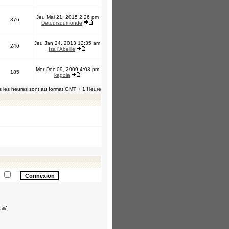
Jeu Mai 21, 2015 2:26 pm
376
Detoursdumonde
Jeu Jan 24, 2013 12:35 am
246
Isa l'Abeille
Mer Déc 09, 2009 4:03 pm
185
kagola
s les heures sont au format GMT + 1 Heure
e
illé