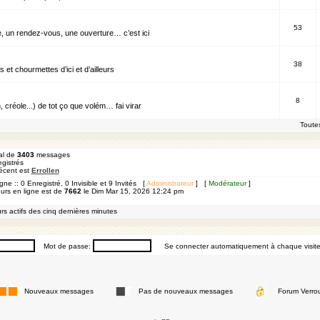
53
, un rendez-vous, une ouverture… c’est ici
38
t chourmettes d’ici et d’ailleurs
8
, créole...) de tot ço que volém… fai virar
Toute
al de
3403
messages
gistrés
 récent est
Errollen
igne :: 0 Enregistré, 0 Invisible et 9 Invités [
Administrateur
] [
Modérateur
]
eurs en ligne est de
7662
le Dim Mar 15, 2026 12:24 pm
rs actifs des cinq dernières minutes
Mot de passe:
Se connecter automatiquement à chaque visit
Nouveaux messages
Pas de nouveaux messages
Forum Verrou