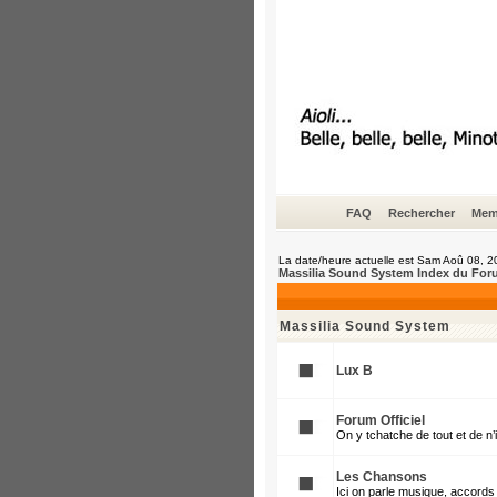
FAQ
Rechercher
Mem
La date/heure actuelle est Sam Aoû 08, 
Massilia Sound System Index du For
Massilia Sound System
Lux B
Forum Officiel
On y tchatche de tout et de n
Les Chansons
Ici on parle musique, accords 